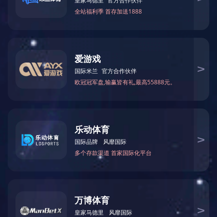
▲ 他们是技术创新的先行者！
▲他们是安全生产的守护者！
▲ 他们是环境保护的践行者！
▲他们是辛勤工作的劳动者！
致敬所有默默无闻的奉献者！
致敬所有平凡工作中不平凡的人们，
有你，有我，也有他！