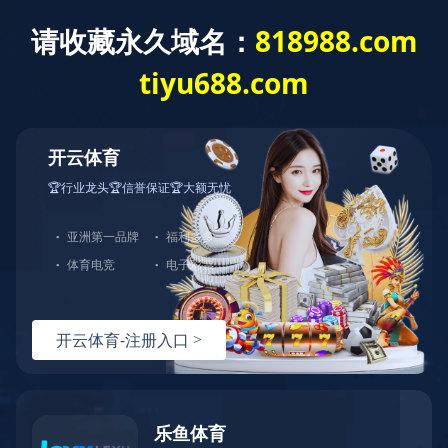
开云手机web版登录入口
新闻资讯
秉承“忠诚信实”的企业精神，河北诚信集团内修管理、外拓市场，迈出
了诚信经营、稳健发展的坚实步伐。
开云手机web版登录入口
行业动态
五一劳动节，向劳动者致敬！
发布时间：
2022-05-01