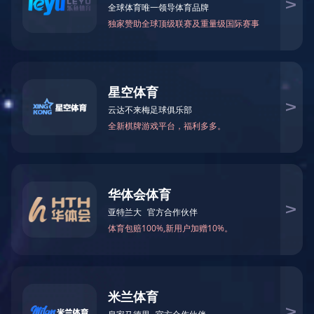
【概要描述】 感谢你们无畏的坚守，感谢你们无私的奉
献，致敬每一个奋斗的劳动者！
今天是2022年5月1日，
是所有劳动者的节日——劳动节！
在诚信公司，有这样一批员工，
他们牺牲与家人团聚的时间，
默默坚守岗位，用他们的奋斗，
诠释着最美“诚信担当”，
汇聚成企业发展的磅礴力量！