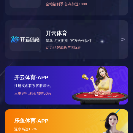
5.1国际劳动节
感谢你们无畏的坚守，感谢你们无私的奉献，致敬每
一个奋斗的劳动者！
标签：
诚信集团
上一页：
开云手机web版登录入口-开云web（中国） 党委
召开“庆七一”主题党日活动
下一页：
2021中国精细化工百强榜单发布！开云手机web版登录入
口-开云web（中国） 位列第3！